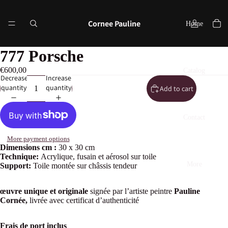
Cornee Pauline
Home
777 Porsche
€600,00
Catalog
Decrease
Increase
quantity
quantity
Add to cart
Contact
More payment options
Dimensions cm
:
30 x 30 cm
Technique:
Acrylique, fusain
et aérosol sur toile
More
Support:
Toile montée sur châssis tendeur
œuvre unique et originale
signée par l’artiste peintre
Pauline
Cornée,
livrée avec certificat d’authenticité
Frais de port inclus